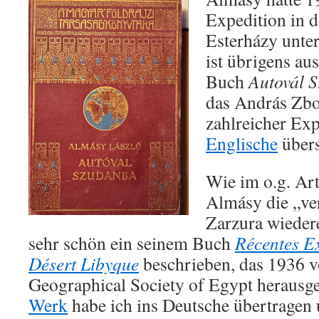
Expedition in 
Esterházy unte
ist übrigens au
Buch
Autovál 
das András Zbo
zahlreicher Ex
Englische
übers
Wie im o.g. Art
Almásy die „ve
Zarzura wiedere
sehr schön ein seinem Buch
Récentes Ex
Désert Libyque
beschrieben, das 1936 v
Geographical Society of Egypt herausg
Werk
habe ich ins Deutsche übertragen 