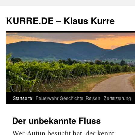
Zum
Inhalt
KURRE.DE – Klaus Kurre
springen
Startseite
Feuerwehr
Geschichte
Reisen
Zertifizierung
Der unbekannte Fluss
Wer Autun besucht hat, der kennt